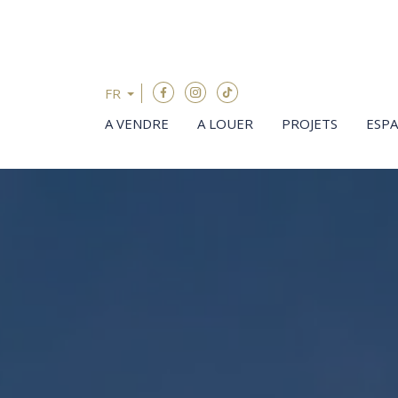
Passer le menu et aller au contenu
FR
A VENDRE
A LOUER
PROJETS
ESP