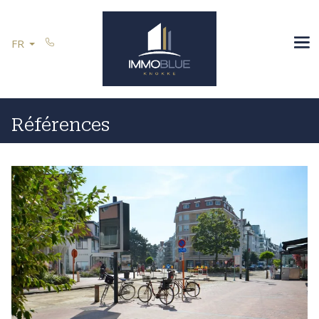
Passer le menu et aller au contenu
ESPAGNE
FR
VOUS VENDEZ
RÉFÉRENCES
CONTACT
Références
Restez informé