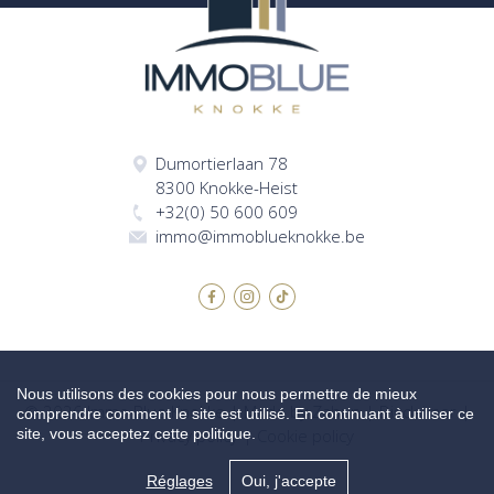
Dumortierlaan 78
8300 Knokke-Heist
+32(0) 50 600 609
immo@immoblueknokke.be
Nous utilisons des cookies pour nous permettre de mieux
© 2026 Immo Blue Knokke |
Made by Zabun
|
Disclaimer
|
comprendre comment le site est utilisé. En continuant à utiliser ce
site, vous acceptez cette politique.
Privacy policy
|
Cookie policy
Réglages
Oui, j'accepte