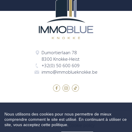
Dumortierlaan 78
8300 Knokke-Heist
+32(0) 50 600 609
immo@immoblueknokke.be
Nous utilisons des cookies pour nous permettre de mieux
© 2026 Immo Blue Knokke |
Made by Zabun
|
Disclaimer
|
comprendre comment le site est utilisé. En continuant à utiliser ce
site, vous acceptez cette politique.
Privacy policy
|
Cookie policy