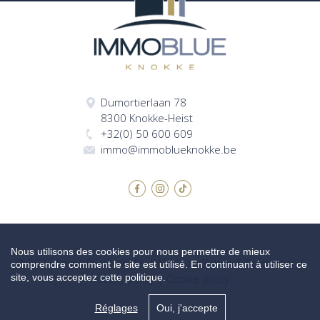
Dumortierlaan 78
8300 Knokke-Heist
+32(0) 50 600 609
immo@immoblueknokke.be
Nous utilisons des cookies pour nous permettre de mieux
© 2026 Immo Blue Knokke |
Made by Zabun
|
Disclaimer
|
comprendre comment le site est utilisé. En continuant à utiliser ce
site, vous acceptez cette politique.
Privacy policy
|
Cookie policy
Réglages
Oui, j'accepte