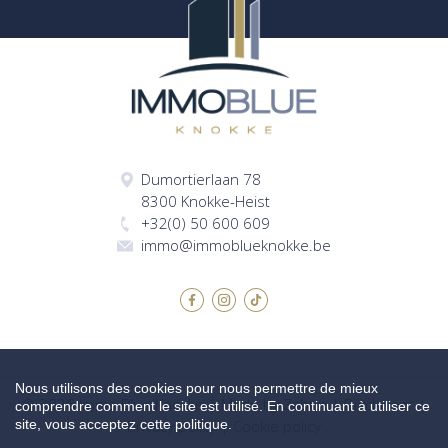
Dumortierlaan 78
8300 Knokke-Heist
+32(0) 50 600 609
immo@immoblueknokke.be
Nous utilisons des cookies pour nous permettre de mieux
© 2026 Immo Blue Knokke |
Made by Zabun
|
Disclaimer
|
comprendre comment le site est utilisé. En continuant à utiliser ce
site, vous acceptez cette politique.
Privacy policy
|
Cookie policy