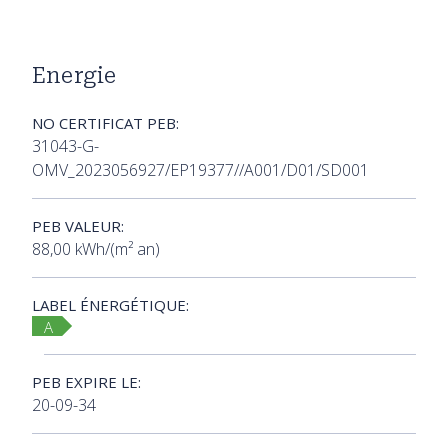
Energie
NO CERTIFICAT PEB:
31043-G-
OMV_2023056927/EP19377//A001/D01/SD001
PEB VALEUR:
88,00 kWh/(m² an)
LABEL ÉNERGÉTIQUE:
A
PEB EXPIRE LE:
20-09-34