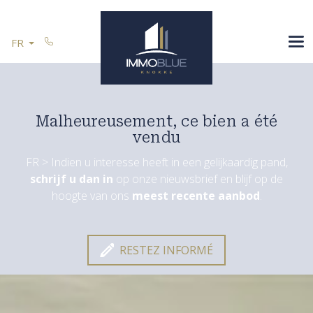
Passer le menu et aller au contenu
ESPAGNE
FR
VOUS VENDEZ
RÉFÉRENCES
CONTACT
Malheureusement, ce bien a été
vendu
FR > Indien u interesse heeft in een gelijkaardig pand,
schrijf u dan in
op onze nieuwsbrief en blijf op de
Restez informé
hoogte van ons
meest recente aanbod
.
RESTEZ INFORMÉ