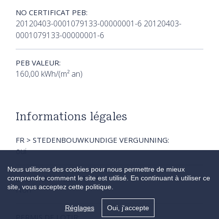
NO CERTIFICAT PEB:
20120403-0001079133-00000001-6 20120403-
0001079133-00000001-6
PEB VALEUR:
160,00 kWh/(m² an)
Informations légales
FR > STEDENBOUWKUNDIGE VERGUNNING:
oui
Nous utilisons des cookies pour nous permettre de mieux
DROIT DE PRÉEMPTION:
comprendre comment le site est utilisé. En continuant à utiliser ce
site, vous acceptez cette politique.
Non
Réglages
Oui, j'accepte
PERMIS DE LOTIR: