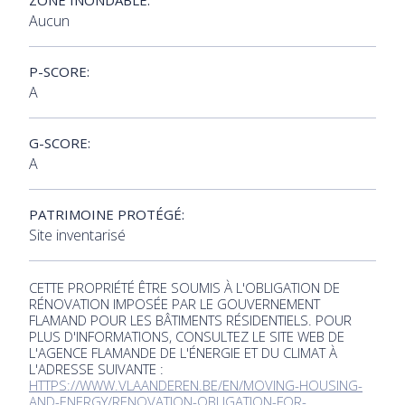
ZONE INONDABLE:
Aucun
P-SCORE:
A
G-SCORE:
A
PATRIMOINE PROTÉGÉ:
Site inventarisé
CETTE PROPRIÉTÉ ÊTRE SOUMIS À L'OBLIGATION DE
RÉNOVATION IMPOSÉE PAR LE GOUVERNEMENT
FLAMAND POUR LES BÂTIMENTS RÉSIDENTIELS. POUR
PLUS D'INFORMATIONS, CONSULTEZ LE SITE WEB DE
L'AGENCE FLAMANDE DE L'ÉNERGIE ET DU CLIMAT À
L'ADRESSE SUIVANTE :
HTTPS://WWW.VLAANDEREN.BE/EN/MOVING-HOUSING-
AND-ENERGY/RENOVATION-OBLIGATION-FOR-