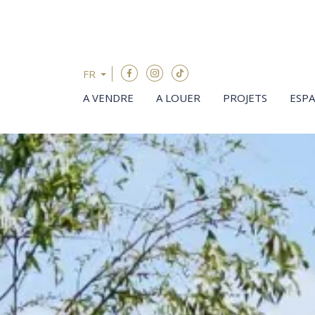
Passer le menu et aller au contenu
FR
A VENDRE
A LOUER
PROJETS
ESP