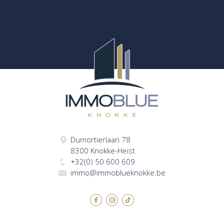
Dumortierlaan 78
8300 Knokke-Heist
+32(0) 50 600 609
immo@immoblueknokke.be