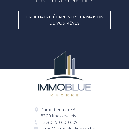
recevoir nos dernières offres.
PROCHAINE ÉTAPE VERS LA MAISON
DE VOS RÊVES
Dumortierlaan 78
8300 Knokke-Heist
+32(0) 50 600 609
immo@immoblueknokke.be