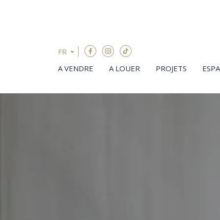
Passer le menu et aller au contenu
FR
A VENDRE
A LOUER
PROJETS
ESP