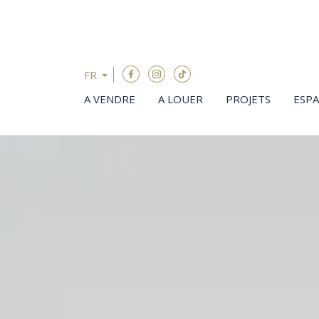
Passer le menu et aller au contenu
FR
A VENDRE
A LOUER
PROJETS
ESP