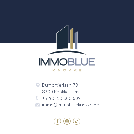
Dumortierlaan 78
8300 Knokke-Heist
+32(0) 50 600 609
immo@immoblueknokke.be