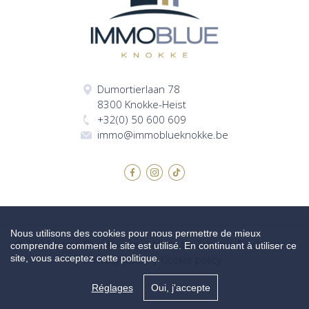
Dumortierlaan 78
8300 Knokke-Heist
+32(0) 50 600 609
immo@immoblueknokke.be
Nous utilisons des cookies pour nous permettre de mieux
© 2026 Immo Blue Knokke |
Made by Zabun
|
Disclaimer
|
comprendre comment le site est utilisé. En continuant à utiliser ce
site, vous acceptez cette politique.
Privacy policy
|
Cookie policy
Réglages
Oui, j'accepte