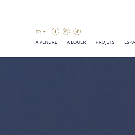
Passer le menu et aller au contenu
FR
A VENDRE
A LOUER
PROJETS
ESP