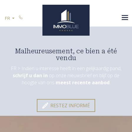
Passer le menu et aller au contenu
ESPAGNE
FR
VOUS VENDEZ
RÉFÉRENCES
CONTACT
Malheureusement, ce bien a été
vendu
FR > Indien u interesse heeft in een gelijkaardig pand,
schrijf u dan in
op onze nieuwsbrief en blijf op de
Restez informé
hoogte van ons
meest recente aanbod
.
RESTEZ INFORMÉ