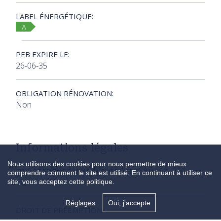
LABEL ÉNERGÉTIQUE:
A
PEB EXPIRE LE:
26-06-35
OBLIGATION RÉNOVATION:
Non
Informations légales
Nous utilisons des cookies pour nous permettre de mieux
FR > STEDENBOUWKUNDIGE VERGUNNING:
comprendre comment le site est utilisé. En continuant à utiliser ce
oui
site, vous acceptez cette politique.
Réglages
Oui, j'accepte
DROIT DE PRÉEMPTION: