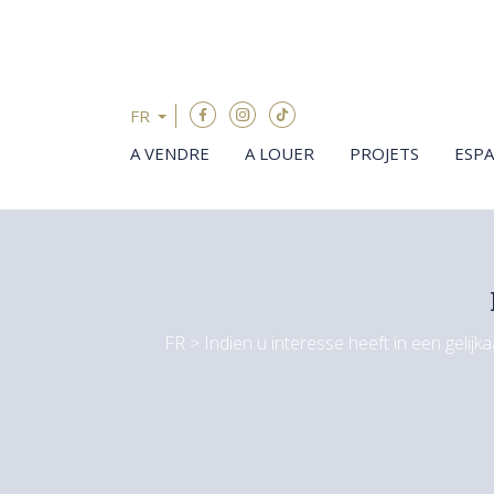
Passer le menu et aller au contenu
FR
A VENDRE
A LOUER
PROJETS
ESP
FR > Indien u interesse heeft in een gelijk