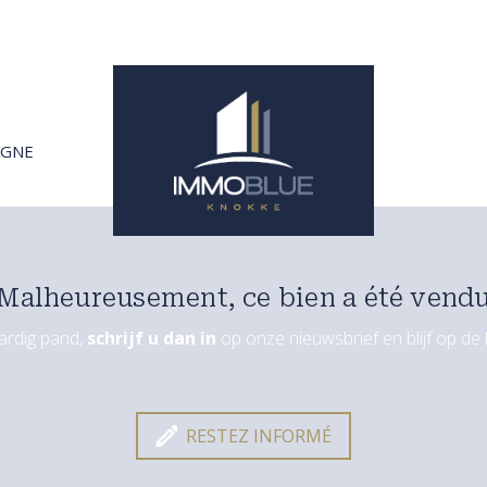
AGNE
Malheureusement, ce bien a été vend
aardig pand,
schrijf u dan in
op onze nieuwsbrief en blijf op d
RESTEZ INFORMÉ