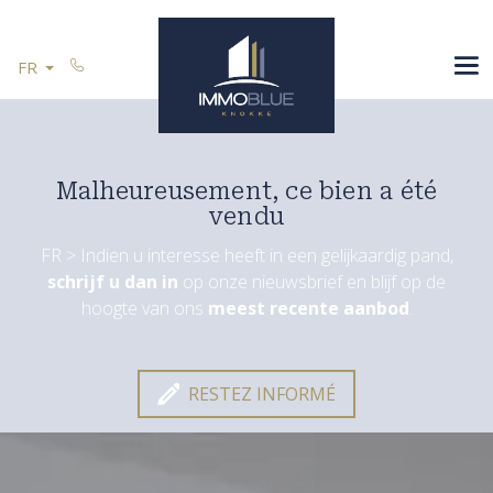
Passer le menu et aller au contenu
ESPAGNE
FR
VOUS VENDEZ
RÉFÉRENCES
CONTACT
Malheureusement, ce bien a été
vendu
FR > Indien u interesse heeft in een gelijkaardig pand,
schrijf u dan in
op onze nieuwsbrief en blijf op de
Restez informé
hoogte van ons
meest recente aanbod
.
RESTEZ INFORMÉ