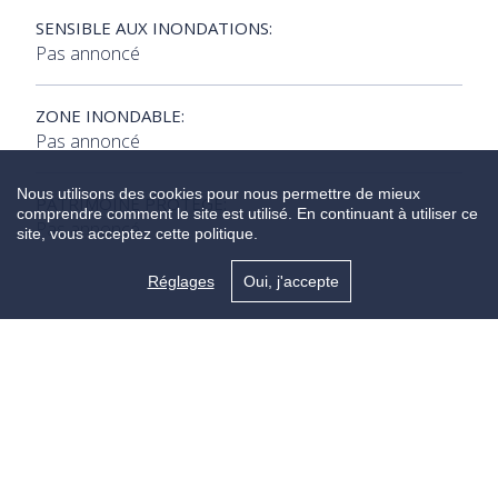
SENSIBLE AUX INONDATIONS:
Pas annoncé
ZONE INONDABLE:
Pas annoncé
Nous utilisons des cookies pour nous permettre de mieux
PATRIMOINE PROTÉGÉ:
comprendre comment le site est utilisé. En continuant à utiliser ce
Pas annoncé
site, vous acceptez cette politique.
Réglages
Oui, j'accepte
Vous n'avez toujours pas