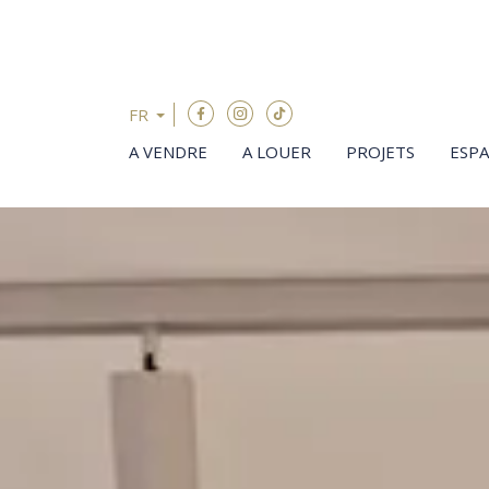
Passer le menu et aller au contenu
FR
A VENDRE
A LOUER
PROJETS
ESP