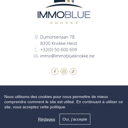
Dumortierlaan 78
8300 Knokke-Heist
+32(0) 50 600 609
immo@immoblueknokke.be
Nous utilisons des cookies pour nous permettre de mieux
© 2026 Immo Blue Knokke |
Made by Zabun
|
Disclaimer
|
comprendre comment le site est utilisé. En continuant à utiliser ce
site, vous acceptez cette politique.
Privacy policy
|
Cookie policy
Réglages
Oui, j'accepte