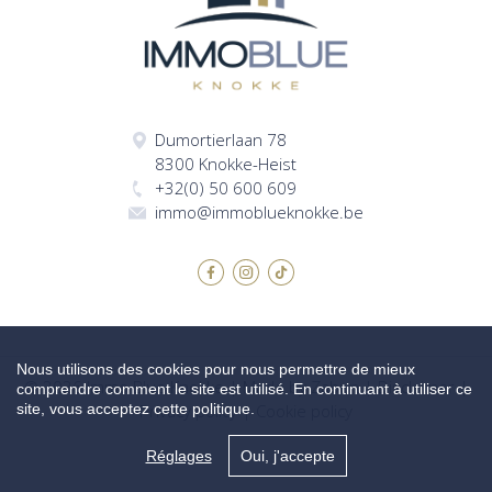
Dumortierlaan 78
8300 Knokke-Heist
+32(0) 50 600 609
immo@immoblueknokke.be
Nous utilisons des cookies pour nous permettre de mieux
© 2026 Immo Blue Knokke |
Made by Zabun
|
Disclaimer
|
comprendre comment le site est utilisé. En continuant à utiliser ce
Privacy policy
|
Cookie policy
site, vous acceptez cette politique.
Réglages
Oui, j'accepte