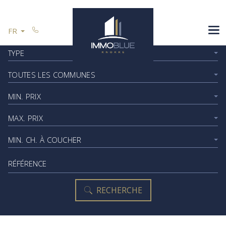
Passer le menu et aller au contenu
ESPAGNE
FR
VOUS VENDEZ
Trouvez votre propriété idéale ici
TYPE
RÉFÉRENCES
TOUTES LES COMMUNES
CONTACT
MIN. PRIX
MAX. PRIX
Restez informé
MIN. CH. À COUCHER
Référence
RECHERCHE