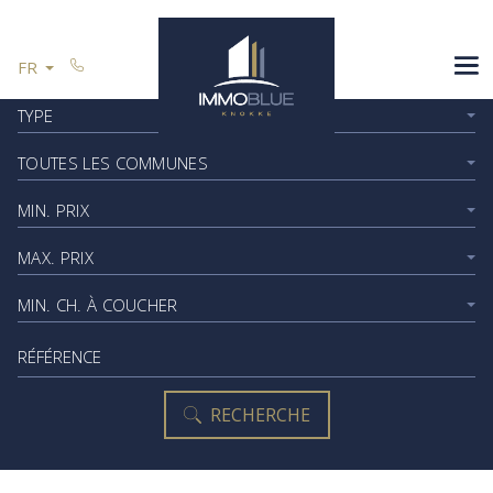
Passer le menu et aller au contenu
ESPAGNE
FR
VOUS VENDEZ
Trouvez votre propriété idéale ici
TYPE
RÉFÉRENCES
TOUTES LES COMMUNES
CONTACT
MIN. PRIX
MAX. PRIX
Restez informé
MIN. CH. À COUCHER
Référence
RECHERCHE