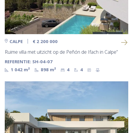
CALPE
€ 2 200 000
Ruime villa met uitzicht op de Peñón de Ifach in Calpe”
REFERENTIE: SH-04-07
1 042 m²
898 m²
4
4