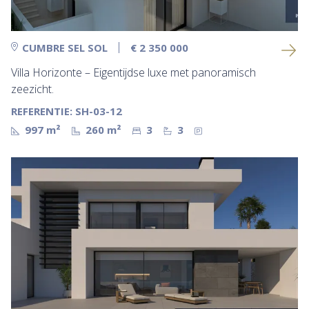
CUMBRE SEL SOL
€ 2 350 000
Villa Horizonte – Eigentijdse luxe met panoramisch
zeezicht.
REFERENTIE: SH-03-12
997 m²
260 m²
3
3