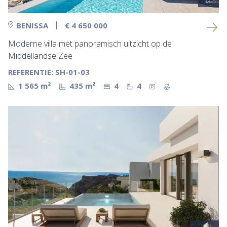
BENISSA
€ 4 650 000
Moderne villa met panoramisch uitzicht op de
Middellandse Zee
REFERENTIE: SH-01-03
1 565 m²
435 m²
4
4