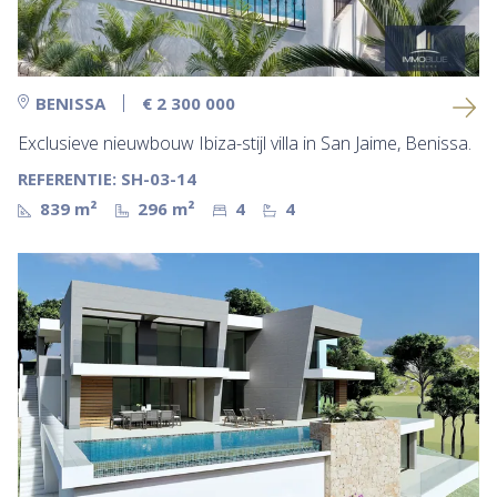
BENISSA
€ 2 300 000
Exclusieve nieuwbouw Ibiza-stijl villa in San Jaime, Benissa.
REFERENTIE: SH-03-14
839 m²
296 m²
4
4