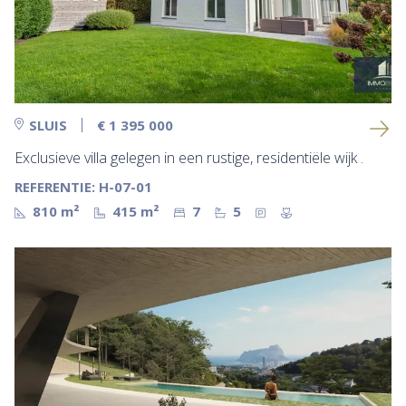
SLUIS
€ 1 395 000
Exclusieve villa gelegen in een rustige, residentiële wijk .
REFERENTIE: H-07-01
810 m²
415 m²
7
5