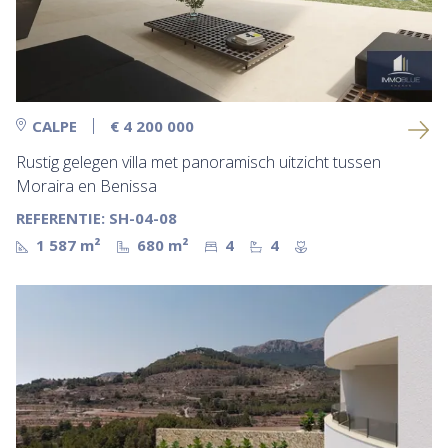
CALPE
€ 4 200 000
Rustig gelegen villa met panoramisch uitzicht tussen
Moraira en Benissa
REFERENTIE: SH-04-08
1 587 m²
680 m²
4
4