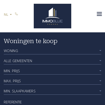
Menu overslaan en naar de inhoud gaan
SPANJE
NL
U VERKOOPT
REFERENTIES
CONTACT
Woningen te koop
Vind hier uw ideale woonst
WONING
Blijf op de hoogte
ALLE GEMEENTEN
MIN. PRIJS
MAX. PRIJS
MIN. SLAAPKAMERS
Referentie