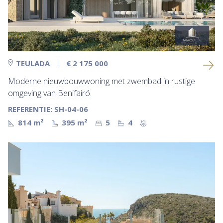
TEULADA
€ 2 175 000
Moderne nieuwbouwwoning met zwembad in rustige
omgeving van Benifairó.
REFERENTIE: SH-04-06
814 m²
395 m²
5
4