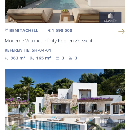
BENITACHELL
€ 1 590 000
Moderne Villa met Infinity Pool en Zeezicht.
REFERENTIE: SH-04-01
963 m²
165 m²
3
3