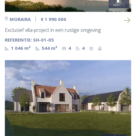
MORAIRA
€ 1 990 000
Exclusief villa-project in een rustige omgeving
REFERENTIE: SH-01-05
1 046 m²
544 m²
4
4