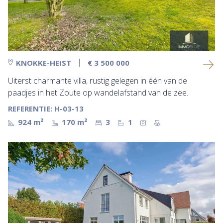
KNOKKE-HEIST
€ 3 500 000
Uiterst charmante villa, rustig gelegen in één van de
paadjes in het Zoute op wandelafstand van de zee.
REFERENTIE: H-03-13
924 m²
170 m²
3
1