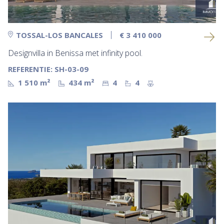
TOSSAL-LOS BANCALES
€ 3 410 000
Designvilla in Benissa met infinity pool.
REFERENTIE: SH-03-09
1 510 m²
434 m²
4
4