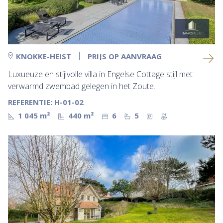
KNOKKE-HEIST
PRIJS OP AANVRAAG
Luxueuze en stijlvolle villa in Engelse Cottage stijl met
verwarmd zwembad gelegen in het Zoute.
REFERENTIE: H-01-02
1 045 m²
440 m²
6
5