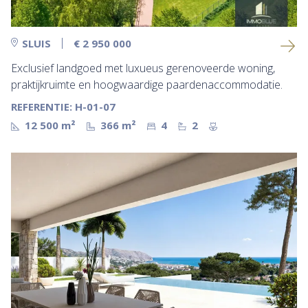
SLUIS
€ 2 950 000
Exclusief landgoed met luxueus gerenoveerde woning,
praktijkruimte en hoogwaardige paardenaccommodatie.
REFERENTIE: H-01-07
12 500 m²
366 m²
4
2