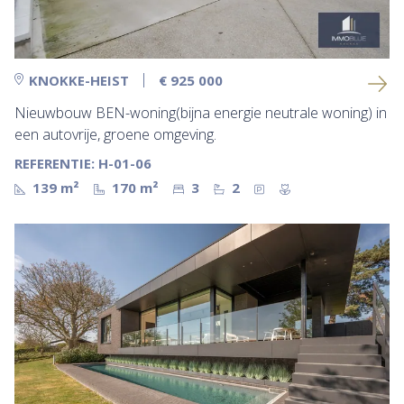
KNOKKE-HEIST
€ 925 000
Nieuwbouw BEN-woning(bijna energie neutrale woning) in
een autovrije, groene omgeving.
REFERENTIE: H-01-06
139 m²
170 m²
3
2