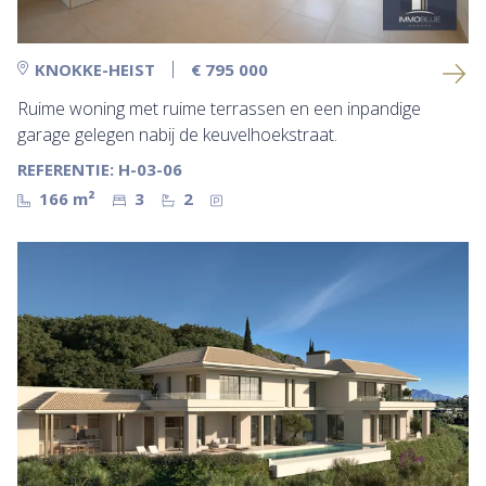
KNOKKE-HEIST
€ 795 000
Ruime woning met ruime terrassen en een inpandige
garage gelegen nabij de keuvelhoekstraat.
REFERENTIE: H-03-06
166 m²
3
2