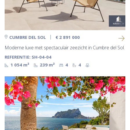
CUMBRE DEL SOL
€ 2 891 000
Moderne luxe met spectaculair zeezicht in Cumbre del Sol.
REFERENTIE: SH-04-04
1 054 m²
239 m²
4
4