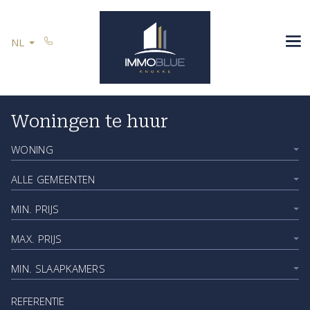
Menu overslaan en naar de inhoud gaan
SPANJE
NL
U VERKOOPT
REFERENTIES
CONTACT
Woningen te huur
Vind hier uw ideale woonst
WONING
Blijf op de hoogte
ALLE GEMEENTEN
MIN. PRIJS
MAX. PRIJS
MIN. SLAAPKAMERS
Referentie