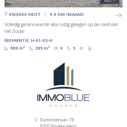
KNOKKE-HEIST
€ 8 500
/MAAND
Volledig gerenoveerde villa rustig gelegen op de rand van
het Zoute.
REFERENTIE: H-01-03-H
988 m²
289 m²
6
5
Dumortierlaan 78
8300 Knokke-Heist