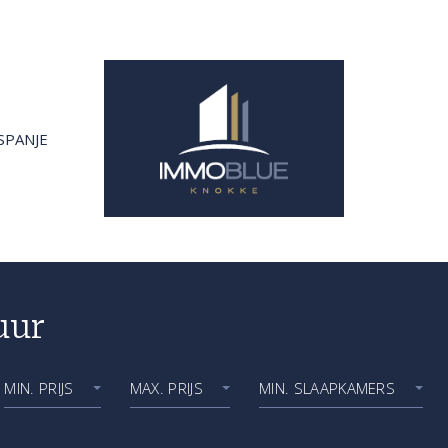
SPANJE
uur
Vind hier uw ideale woons
MIN. PRIJS
MAX. PRIJS
MIN. SLAAPKAMERS