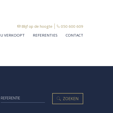
Blijf op de hoogte
050 600 609
U VERKOOPT
REFERENTIES
CONTACT
t
Referentie
ZOEKEN