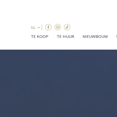
Menu overslaan en naar de inhoud gaan
NL
TE KOOP
TE HUUR
NIEUWBOUW