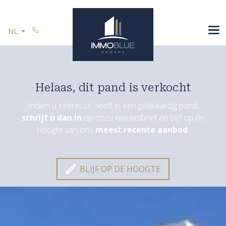
Menu overslaan en naar de inhoud gaan
SPANJE
NL
U VERKOOPT
REFERENTIES
CONTACT
Helaas, dit pand is verkocht
Indien u interesse heeft in een gelijkaardig pand,
schrijf u dan in
op onze nieuwsbrief en blijf op de
Blijf op de hoogte
hoogte van ons
meest recente aanbod
.
BLIJF OP DE HOOGTE