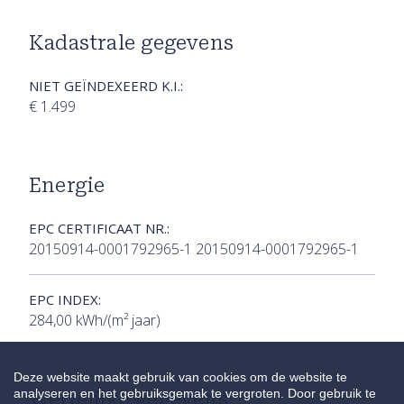
Kadastrale gegevens
NIET GEÏNDEXEERD K.I.:
€ 1.499
Energie
EPC CERTIFICAAT NR.:
20150914-0001792965-1 20150914-0001792965-1
EPC INDEX:
284,00 kWh/(m² jaar)
Deze website maakt gebruik van cookies om de website te
analyseren en het gebruiksgemak te vergroten. Door gebruik te
Wettelijke gegevens