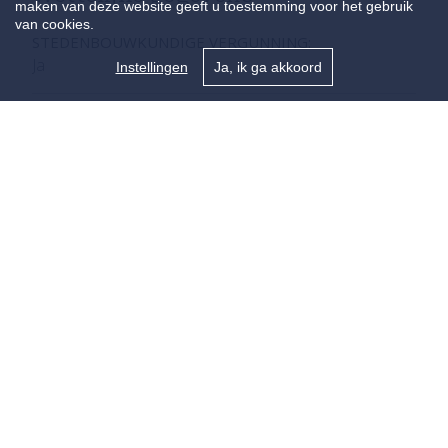
maken van deze website geeft u toestemming voor het gebruik
van cookies.
STEDENBOUWKUNDIGE VERGUNNING:
Ja
Instellingen
Ja, ik ga akkoord
VOORKOOPRECHT:
Neen
VERKAVELINGSVERGUNNING VAN TOEPASSING:
Neen
OVERSTROMINGSGEVOELIG:
Niet meegedeeld
OVERSTROMINGSGEBIED:
Niet meegedeeld
ERFGOED: