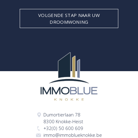
VOLGENDE STAP NAAR UW
DROOMWONING
Dumortierlaan 78
8300 Knokke-Heist
+32(0) 50 600 609
immo@immoblueknokke.be