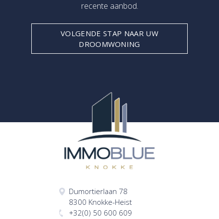
recente aanbod.
VOLGENDE STAP NAAR UW
DROOMWONING
Dumortierlaan 78
8300 Knokke-Heist
+32(0) 50 600 609