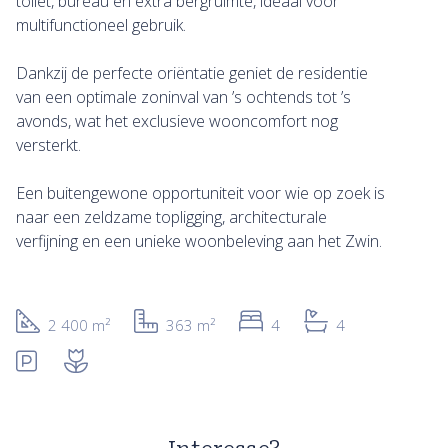
toilet, bureau en extra bergruimte, ideaal voor
multifunctioneel gebruik.
Dankzij de perfecte oriëntatie geniet de residentie
van een optimale zoninval van ’s ochtends tot ’s
avonds, wat het exclusieve wooncomfort nog
versterkt.
Een buitengewone opportuniteit voor wie op zoek is
naar een zeldzame topligging, architecturale
verfijning en een unieke woonbeleving aan het Zwin.
2 400 m²
363 m²
4
4