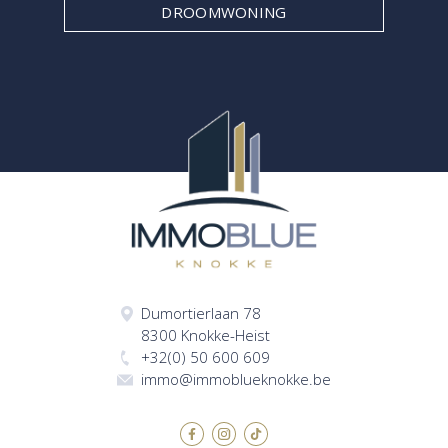
DROOMWONING
Dumortierlaan 78
8300 Knokke-Heist
+32(0) 50 600 609
immo@immoblueknokke.be