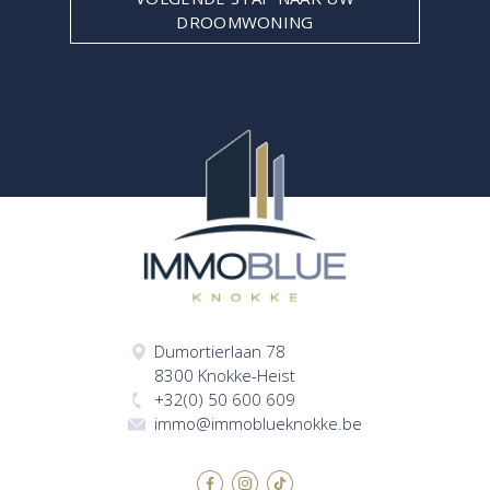
DROOMWONING
Dumortierlaan 78
8300 Knokke-Heist
+32(0) 50 600 609
immo@immoblueknokke.be