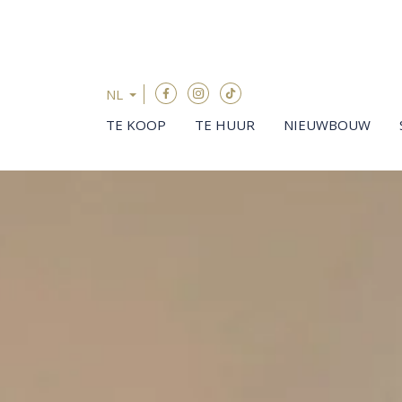
Menu overslaan en naar de inhoud gaan
NL
TE KOOP
TE HUUR
NIEUWBOUW