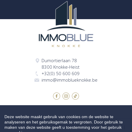
Dumortierlaan 78
8300 Knokke-Heist
+32(0) 50 600 609
immo@immoblueknokke.be
Deze website maakt gebruik van cookies om de website te
analyseren en het gebruiksgemak te vergroten. Door gebruik te
© 2026 Immo Blue Knokke |
Made by Zabun
|
Disclaimer
|
maken van deze website geeft u toestemming voor het gebruik