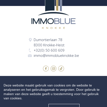
Dumortierlaan 78
8300 Knokke-Heist
+32(0) 50 600 609
immo@immoblueknokke.be
Deze website maakt gebruik van cookies om de website te
analyseren en het gebruiksgemak te vergroten. Door gebruik te
© 2026 Immo Blue Knokke |
Made by Zabun
|
Disclaimer
|
maken van deze website geeft u toestemming voor het gebruik
van cookies.
Privacy policy
|
Cookie policy