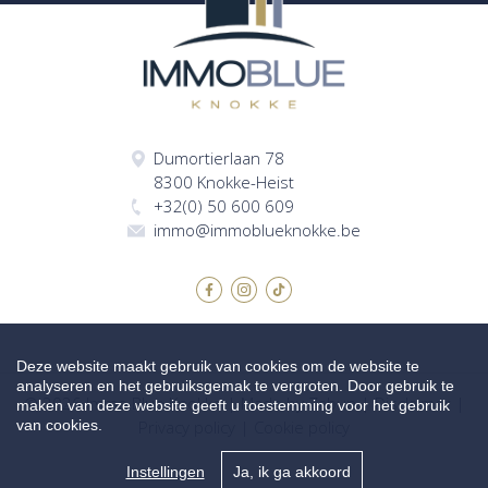
Dumortierlaan 78
8300 Knokke-Heist
+32(0) 50 600 609
immo@immoblueknokke.be
Deze website maakt gebruik van cookies om de website te
analyseren en het gebruiksgemak te vergroten. Door gebruik te
© 2026 Immo Blue Knokke |
Made by Zabun
|
Disclaimer
|
maken van deze website geeft u toestemming voor het gebruik
van cookies.
Privacy policy
|
Cookie policy
Instellingen
Ja, ik ga akkoord