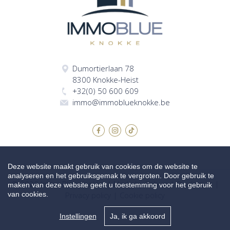
Dumortierlaan 78
8300 Knokke-Heist
+32(0) 50 600 609
immo@immoblueknokke.be
Deze website maakt gebruik van cookies om de website te
analyseren en het gebruiksgemak te vergroten. Door gebruik te
© 2026 Immo Blue Knokke |
Made by Zabun
|
Disclaimer
|
maken van deze website geeft u toestemming voor het gebruik
van cookies.
Privacy policy
|
Cookie policy
Instellingen
Ja, ik ga akkoord