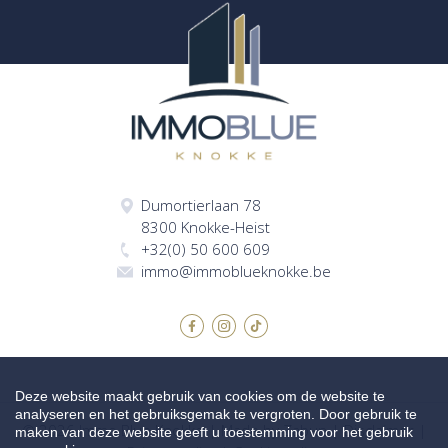
Dumortierlaan 78
8300 Knokke-Heist
+32(0) 50 600 609
immo@immoblueknokke.be
Deze website maakt gebruik van cookies om de website te
analyseren en het gebruiksgemak te vergroten. Door gebruik te
© 2026 Immo Blue Knokke |
Made by Zabun
|
Disclaimer
|
maken van deze website geeft u toestemming voor het gebruik