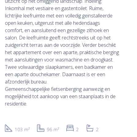
uitzicht op het omliggend landschap. Indeling:
Inkomhal met vestiaire en gastentoilet. Ruime,
lichtrijke leefruimte met een volledig geïnstalleerde
open keuken, uitgerust met alle hedendaags
comfort, en aansluitend een gezellige zithoek en
salon. De leefruimte geeft rechtstreeks uit op het
zuidgericht terras aan de voorzijde. Verder beschikt
het appartement over een aparte, praktische berging
met aansluitingen voor wasmachine en droogkast.
Twee volwaardige slaapkamers, een badkamer en
een aparte douchekamer. Daarnaast is er een
afzonderlijk bureau.
Gemeenschappelijke fietsenberging aanwezig en
mogelijkheid tot aankoop van een staanplaats in de
residentie.
103 m²
96 m²
2
2