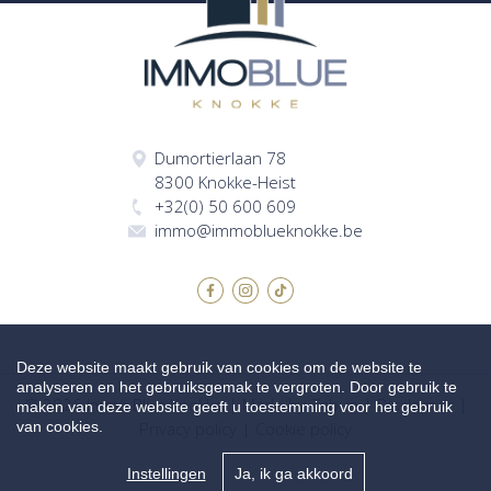
Dumortierlaan 78
8300 Knokke-Heist
+32(0) 50 600 609
immo@immoblueknokke.be
Deze website maakt gebruik van cookies om de website te
analyseren en het gebruiksgemak te vergroten. Door gebruik te
© 2026 Immo Blue Knokke |
Made by Zabun
|
Disclaimer
|
maken van deze website geeft u toestemming voor het gebruik
van cookies.
Privacy policy
|
Cookie policy
Instellingen
Ja, ik ga akkoord