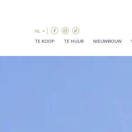
Menu overslaan en naar de inhoud gaan
NL
TE KOOP
TE HUUR
NIEUWBOUW