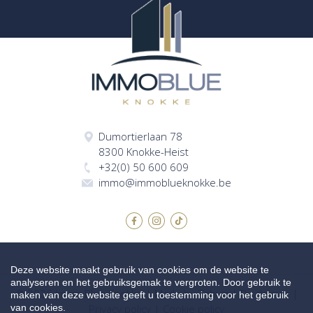
Dumortierlaan 78
8300 Knokke-Heist
+32(0) 50 600 609
immo@immoblueknokke.be
Deze website maakt gebruik van cookies om de website te
analyseren en het gebruiksgemak te vergroten. Door gebruik te
© 2026 Immo Blue Knokke |
Made by Zabun
|
Disclaimer
|
maken van deze website geeft u toestemming voor het gebruik
van cookies.
Privacy policy
|
Cookie policy