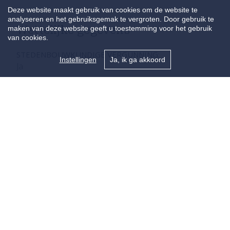
Deze website maakt gebruik van cookies om de website te
analyseren en het gebruiksgemak te vergroten. Door gebruik te
Wettelijke gegevens
maken van deze website geeft u toestemming voor het gebruik
van cookies.
STEDENBOUWKUNDIGE VERGUNNING:
Instellingen
Ja, ik ga akkoord
Ja
VOORKOOPRECHT:
Neen
VERKAVELINGSVERGUNNING VAN TOEPASSING:
Neen
STEDENBOUWKUNDIGE BESTEMMING:
Woongebied
DAGVAARDING EN HERSTELVORDERING:
Geen rechterlijke herstelmaatregel of bestuurlijke