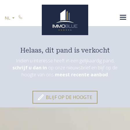
Menu overslaan en naar de inhoud gaan
SPANJE
NL
U VERKOOPT
REFERENTIES
CONTACT
Helaas, dit pand is verkocht
Indien u interesse heeft in een gelijkaardig pand,
schrijf u dan in
op onze nieuwsbrief en blijf op de
Blijf op de hoogte
hoogte van ons
meest recente aanbod
.
BLIJF OP DE HOOGTE