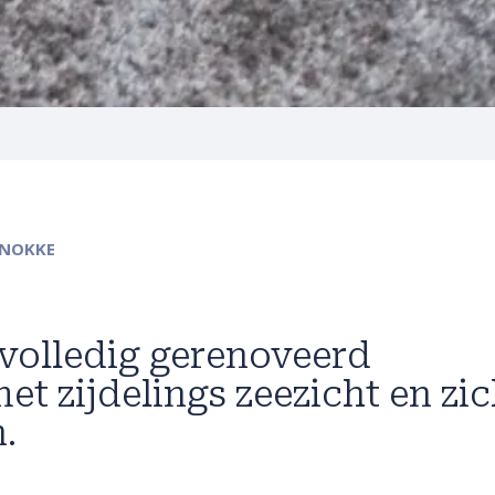
KNOKKE
olledig gerenoveerd
t zijdelings zeezicht en zic
.