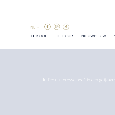
Menu overslaan en naar de inhoud gaan
NL
TE KOOP
TE HUUR
NIEUWBOUW
Indien u interesse heeft in een gelijkaa