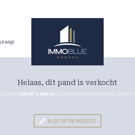
SPANJE
Helaas, dit pand is verkocht
rdig pand,
schrijf u dan in
op onze nieuwsbrief en blijf op de h
BLIJF OP DE HOOGTE