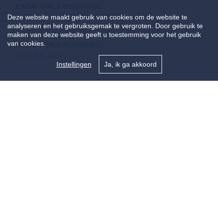
KADASTRALE BENAMING:
KNOKKE-HEIST 5 AFD/HEIST Sectie I
Deze website maakt gebruik van cookies om de website te
analyseren en het gebruiksgemak te vergroten. Door gebruik te
maken van deze website geeft u toestemming voor het gebruik
van cookies.
KADASTRALE NUMMERS:
0071/00_000
Instellingen
Ja, ik ga akkoord
Energie
EPC CERTIFICAAT NR.:
20220819-0002658359-RES-1
EPC INDEX:
93,00 kWh/(m² jaar)
ENERGIE LABEL:
A