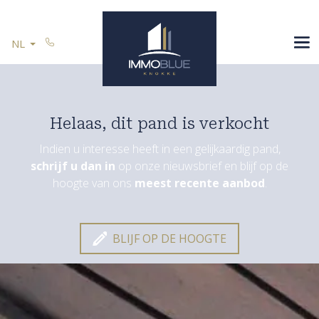
Menu overslaan en naar de inhoud gaan
SPANJE
NL
U VERKOOPT
REFERENTIES
CONTACT
Helaas, dit pand is verkocht
Indien u interesse heeft in een gelijkaardig pand,
schrijf u dan in
op onze nieuwsbrief en blijf op de
Blijf op de hoogte
hoogte van ons
meest recente aanbod
.
BLIJF OP DE HOOGTE