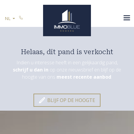
Menu overslaan en naar de inhoud gaan
SPANJE
NL
U VERKOOPT
REFERENTIES
CONTACT
Helaas, dit pand is verkocht
Indien u interesse heeft in een gelijkaardig pand,
schrijf u dan in
op onze nieuwsbrief en blijf op de
Blijf op de hoogte
hoogte van ons
meest recente aanbod
.
BLIJF OP DE HOOGTE