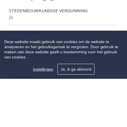
STEDENBOUWKUNDIGE VERGUNNING:
Ja
VOORKOOPRECHT:
Neen
Deze website maakt gebruik van cookies om de website te
analyseren en het gebruiksgemak te vergroten. Door gebruik te
maken van deze website geeft u toestemming voor het gebruik
VERKAVELINGSVERGUNNING VAN TOEPASSING:
van cookies.
Neen
Instellingen
Ja, ik ga akkoord
STEDENBOUWKUNDIGE BESTEMMING:
Woongebied
OVERSTROMINGSGEVOELIG:
Niet meegedeeld
OVERSTROMINGSGEBIED: