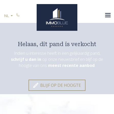
Menu overslaan en naar de inhoud gaan
SPANJE
NL
U VERKOOPT
REFERENTIES
CONTACT
Helaas, dit pand is verkocht
Indien u interesse heeft in een gelijkaardig pand,
schrijf u dan in
op onze nieuwsbrief en blijf op de
Blijf op de hoogte
hoogte van ons
meest recente aanbod
.
BLIJF OP DE HOOGTE