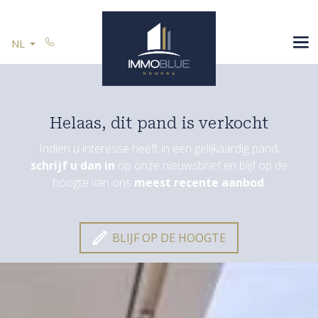
Menu overslaan en naar de inhoud gaan
SPANJE
NL
U VERKOOPT
REFERENTIES
CONTACT
Helaas, dit pand is verkocht
Indien u interesse heeft in een gelijkaardig pand,
schrijf u dan in
op onze nieuwsbrief en blijf op de
Blijf op de hoogte
hoogte van ons
meest recente aanbod
.
BLIJF OP DE HOOGTE