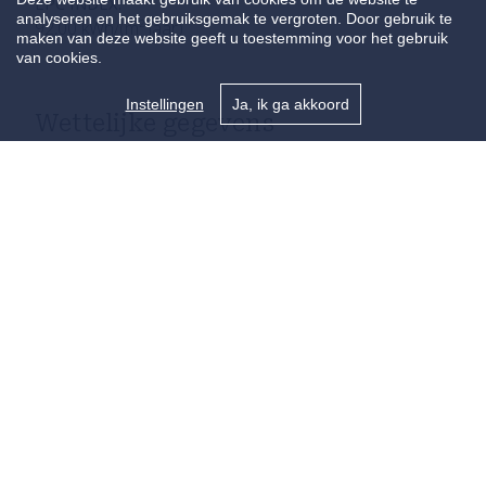
EPC INDEX:
analyseren en het gebruiksgemak te vergroten. Door gebruik te
92,00 kWh/(m² jaar)
maken van deze website geeft u toestemming voor het gebruik
van cookies.
Instellingen
Ja, ik ga akkoord
Wettelijke gegevens
STEDENBOUWKUNDIGE VERGUNNING:
Ja
VOORKOOPRECHT:
Neen
OVERSTROMINGSGEVOELIG:
Geen overstromingsgevoelig gebied
OVERSTROMINGSGEBIED:
Niet meegedeeld