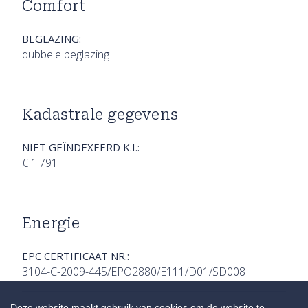
Comfort
BEGLAZING:
dubbele beglazing
Kadastrale gegevens
NIET GEÏNDEXEERD K.I.:
€ 1.791
Energie
EPC CERTIFICAAT NR.:
3104-C-2009-445/EPO2880/E111/D01/SD008
Deze website maakt gebruik van cookies om de website te